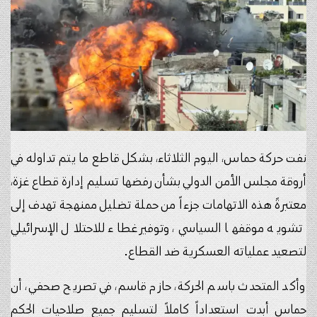
نفت حركة حماس، اليوم الثلاثاء، بشكل قاطع ما يتم تداوله في
أروقة مجلس الأمن الدولي بشأن رفضها تسليم إدارة قطاع غزة،
معتبرةً هذه الاتهامات جزءاً من حملة تضليل ممنهجة تهدف إلى
تشويه موقفها السياسي، وتوفير غطاء للاحتلال الإسرائيلي
لتصعيد عملياته العسكرية ضد القطاع.
وأكد المتحدث باسم الحركة، حازم قاسم، في تصريح صحفي، أن
حماس أبدت استعداداً كاملاً لتسليم جميع صلاحيات الحكم