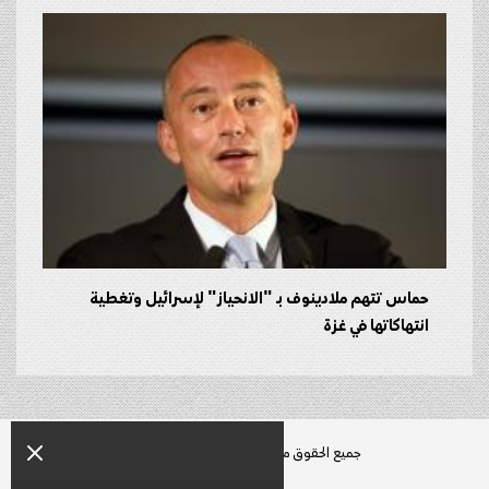
حماس تتهم ملادينوف بـ "الانحياز" لإسرائيل وتغطية
انتهاكاتها في غزة
جميع الحقوق محفوظة راديو زمن © 2026