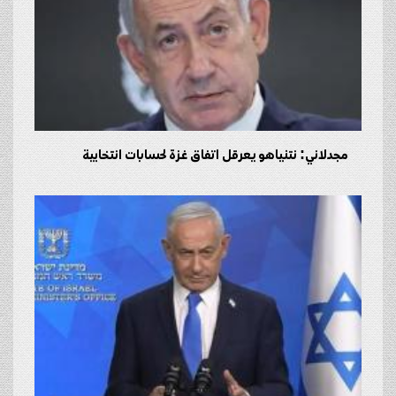
مجدلاني: نتنياهو يعرقل اتفاق غزة لحسابات انتخابية