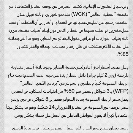
وفي سياق المتغيرات الإغاثية، كشف العجرمي عن توقف المخابز المتعاقدة مع
منظمة "المطبخ العالمي" (WCK) منذ نحو شهرين، وذلك قبيل إعلان
المنظمة رسمياً عن تقليص عملياتها في القطاع. وأشار إلى أن المنظمة أوقفت
عمل مخبزين تواصلت معهما في القطاع الخاص دون إبداء أسباب مقنعة، مبررة
ذلك بغياب الموازنات أو عراقيل دخول البضائع عبر المعابر، وهو ما ألقى بظلاله
على الفئات الأكثر هشاشة في ظل ارتفاع معدلات البطالة والفقر لتتجاوز
85%.
وعلى صعيد أسعار الخبز، أفاد رئيس جمعية المخابز بوجود ثلاثة أسعار متفاوتة
للربطة (وزن 2 كيلو جرام) داخل القطاع بناءً على حجم الدعم المقدم؛ حيث تباع
الربطة المدعومة كلياً بالطحين والسولار من "برنامج الأغذية العالمي"
(WFP) بـ 3 شواكل وتغطي نحو 50% من احتياجات السكان. في المقابل،
يصل سعر الربطة المدعومة بمادة السولار فقط إلى 8 شواكل، في حين يرتفع
سعر الربطة غير المدعومة في المخابز الأخرى إلى 14 شيكلاً، وهو ما يشكل عبئاً
اقتصادياً كبيراً لا يقوى المواطن العاطل عن العمل على تحمله بشكل يومي.
وفيما يتعلق بمدى توفر المواد الخام، طمأن العجرمي بشأن توفر مادة الدقيق