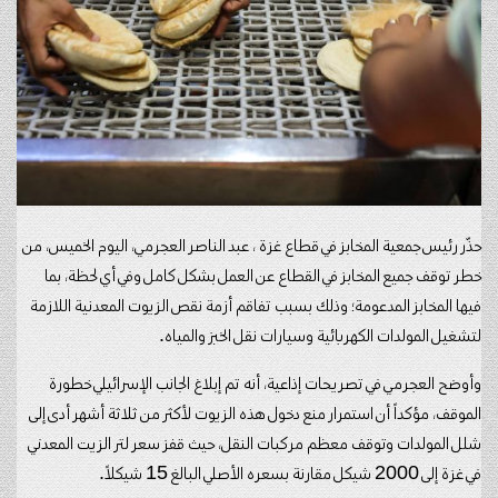
حذّر رئيس جمعية المخابز في قطاع غزة ، عبد الناصر العجرمي، اليوم الخميس، من
خطر توقف جميع المخابز في القطاع عن العمل بشكل كامل وفي أي لحظة، بما
فيها المخابز المدعومة؛ وذلك بسبب تفاقم أزمة نقص الزيوت المعدنية اللازمة
لتشغيل المولدات الكهربائية وسيارات نقل الخبز والمياه.
وأوضح العجرمي في تصريحات إذاعية، أنه تم إبلاغ الجانب الإسرائيلي خطورة
الموقف، مؤكداً أن استمرار منع دخول هذه الزيوت لأكثر من ثلاثة أشهر أدى إلى
شلل المولدات وتوقف معظم مركبات النقل، حيث قفز سعر لتر الزيت المعدني
في غزة إلى 2000 شيكل مقارنة بسعره الأصلي البالغ 15 شيكلاً.