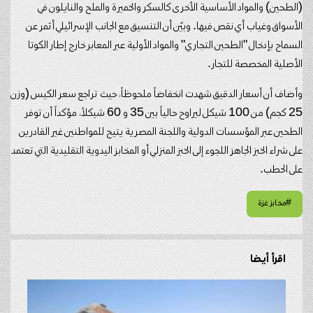
(الطحين) والمواد الأساسية الأخرى كالسكر والخميرة والملح والنايلون في
الأسواق وغياب أي نقص فيها. وبيّن أن التنسيق مع الجانب الإسرائيلي أثمر عن
السماح بإدخال "الطحين التجاري" والمواد الأولية عبر المعابر خارج إطار الكوتا
الأصلية المخصصة للتجار.
وأضاف أن أسعار الدقيق شهدت انخفاضاً ملحوظاً، حيث تراجع سعر الكيس (وزن
25 كجم) من 100 شيكل ليراوح حالياً بين 35 و 60 شيكلاً، مؤكداً أن توفر
الطحين عبر المؤسسات الدولية واللجنة المصرية يتيح للمواطنين غير القادرين
على شراء الخبز الجاهز اللجوء إلى الخبز المنزلي أو المخابز اليدوية التقليدية التي تعتمد
على الحطب.
#مخابز غزة
اقرأ أيضا