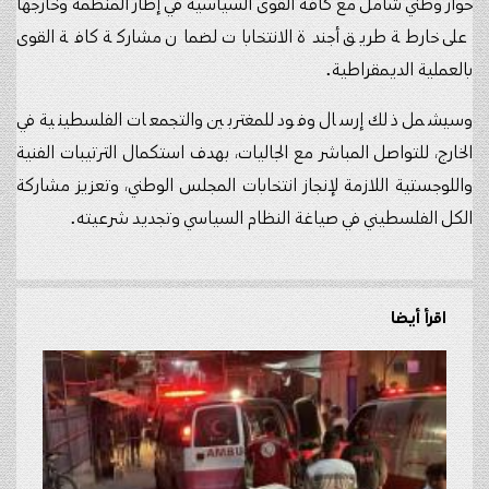
حوار وطني شامل مع كافة القوى السياسية في إطار المنظمة وخارجها
على خارطة طريق أجندة الانتخابات لضمان مشاركة كافة القوى
بالعملية الديمقراطية.
وسيشمل ذلك إرسال وفود للمغتربين والتجمعات الفلسطينية في
الخارج، للتواصل المباشر مع الجاليات، بهدف استكمال الترتيبات الفنية
واللوجستية اللازمة لإنجاز انتخابات المجلس الوطني، وتعزيز مشاركة
الكل الفلسطيني في صياغة النظام السياسي وتجديد شرعيته.
اقرأ أيضا