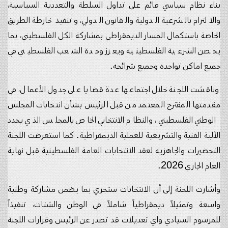
بناء نظام سياسي قائم على تداول السلطة والتعددية السياسية،
والالتزام بالشرعية الدولية والقانون الدولي، وتنفيذ خارطة الطريق
الخاصة باستكمال المسار الديمقراطي بمشاركة الكل الفلسطيني، بما
يحصن الشرعية الفلسطينية ويعزز وحدة الشعب الفلسطيني في
جميع اماكن تواجده وجميع شرائحه.
وناقشت اللجنة خلال اجتماعها عدة قضايا على جدول الأعمال، في
مقدمتها المقترح المعتمد من قبل الرئيس بشأن انتخابات المجلس
الوطني الفلسطيني، والنظام الانتخابي الخاص بالمجلس الذي يحدد
الآلية الفنية والتشريعية للعملية الديمقراطية. كما استعرضت اللجنة
التحضيرات والجاهزية لعقد الانتخابات العامة الفلسطينية قبل نهاية
العام الجاري 2026.
وأشارت اللجنة إلى أن الانتخابات ستجري بما يضمن مشاركة وطنية
واسعة وتمثيلاً ديمقراطياً شاملاً في الوطن والشتات، تنفيذاً
للمرسوم السيادي واي تعديلات قد تصدر عن الرئيس وقرارات اللجنة