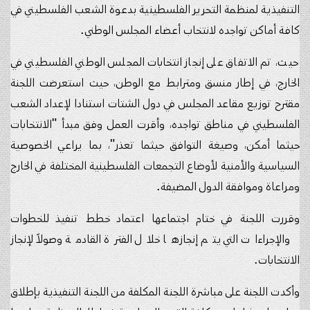
التنفيذية لمنظمة التحرير الفلسطينية بدعوة الشعب الفلسطيني في
كافة أماكن تواجده لانتخاب أعضاء المجلس الوطني.
حيث، تم الاتفاق على إنجاز انتخابات المجلس الوطني الفلسطيني في
الخارج، في إطار منسق ومترابط مع الوطن، حيث استعرضت اللجنة
مقترح توزيع مقاعد المجلس في دول الشتات استنادا لإعداد الشعب
الفلسطيني في مناطق تواجده، وأقرت العمل وفق مبدأ "الانتخابات
حيثما أمكن، وصيغة التوافق حيثما تعذر"، بما يراعي الخصوصية
السياسية والأمنية لأوضاع التجمعات الفلسطينية المختلفة في الخارج
ومراعاة وموافقة الدول المضيفة.
وقررت اللجنة في ختام اجتماعها اعتماد خطط تنفيذ للخطوات
والإجراءات التي يتم إنجازها خلال الفترة القادمة وصولاً لإنجاز
الانتخابات.
وأكدت اللجنة على مباشرة اللجنة المكلفة من اللجنة التنفيذية بإطلاق