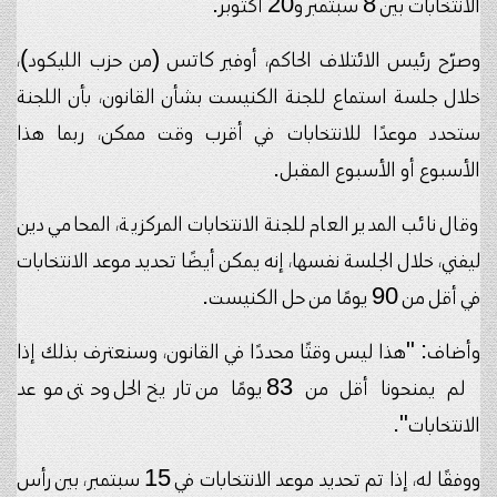
الانتخابات بين 8 سبتمبر و20 أكتوبر.
وصرّح رئيس الائتلاف الحاكم، أوفير كاتس (من حزب الليكود)،
خلال جلسة استماع للجنة الكنيست بشأن القانون، بأن اللجنة
ستحدد موعدًا للانتخابات في أقرب وقت ممكن، ربما هذا
الأسبوع أو الأسبوع المقبل.
وقال نائب المدير العام للجنة الانتخابات المركزية، المحامي دين
ليفني، خلال الجلسة نفسها، إنه يمكن أيضًا تحديد موعد الانتخابات
في أقل من 90 يومًا من حل الكنيست.
وأضاف: "هذا ليس وقتًا محددًا في القانون، وسنعترف بذلك إذا
لم يمنحونا أقل من 83 يومًا من تاريخ الحل وحتى موعد
الانتخابات".
ووفقًا له، إذا تم تحديد موعد الانتخابات في 15 سبتمبر، بين رأس