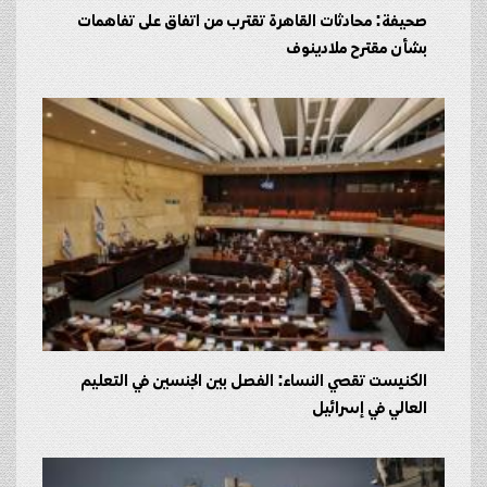
صحيفة: محادثات القاهرة تقترب من اتفاق على تفاهمات
بشأن مقترح ملادينوف
الكنيست تقصي النساء: الفصل بين الجنسين في التعليم
العالي في إسرائيل