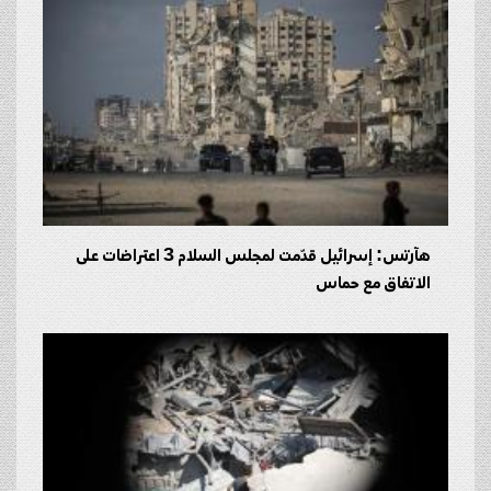
هآرتس: إسرائيل قدّمت لمجلس السلام 3 اعتراضات على
الاتفاق مع حماس