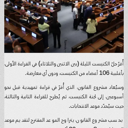
أُقرّ حلّ الكنيست الليلة (بين الاثنين والثلاثاء) في القراءة الأولى،
بأغلبية 106 أعضاء من الكنيست، ودون أي معارضة.
وسيُعاد مشروع القانون، الذي أُقرّ في قراءة تمهيدية قبل نحو
أسبوعين، إلى لجنة الكنيست، ثم يُطرح للقراءة الثانية والثالثة،
حيث سيُحدّد موعد الانتخابات.
بحسب مشروع القانون، يتراوح الموعد المقترح لتقديم موعد