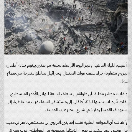
أصيب، الليلة الماضية وفجر اليوم الأربعاء، سبعة مواطنين بينهم ثلاثة أطفال،
بجروح متفاوتة، جراء قصف قوات الاحتلال الإسرائيلي مناطق متفرقة من قطاع
غزة.
وأفادت مصادر محلية بأن طواقم الإسعاف التابعة للهلال الأحمر الفلسطيني
نقلت 5 إصابات، بينها ثلاثة أطفال، إلى مستشفى الشفاء غرب مدينة غزة، إثر
استهداف الاحتلال منزلا في شارع النصر غرب المدينة.
وأضافت أن الطواقم الطبية نقلت إصابتين أخريين إلى مستشفى ناصر في مدينة
خان يونس، بعد استهداف طيران الاحتلال مجموعة من المواطنين قرب مفترق