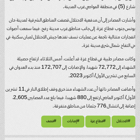
شارع (5) في منطقة المواصي غرب المدينة.
وأشارت المصادر إلى أن مدفعية الاحتلال قصفت المناطق الشرقية لمدينة خان
يونس جنوب قطاع غزة، إلى جانب مناطق غرب مدينة رفح، فيما سمعت أصوات
انفجارات متتالية ناجمة عن عمليات نسف نفذها جيش الاحتلال لمبان سكنية في
حي التفاح شمال شرق مدينة غزة.
وكانت مصادر طبية في قطاع غزة قد أعلنت، أمس الثلاثاء، ارتفاع حصيلة
الشهداء إلى 72,772 شهيدا، والإصابات إلى 172,707 منذ بدء العدوان في
السابع من تشرين الأول/ أكتوبر 2023.
وأضافت المصادر ذاتها أن عدد الشهداء منذ خرق وقف إطلاق النار في 11 تشرين
الأول/ أكتوبر الماضي ارتفع إلى 880 شهيدا، فيما بلغ عدد المصابين 2,605،
إضافة إلى انتشال 776 جثمانا من مناطق متفرقة.
#الاحتلال
#قطاع غزة
#إصابات
#قصف