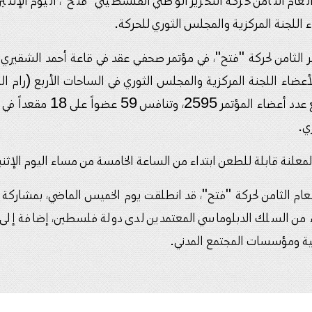
عام الثامن لحركة التحرير الوطني الفلسطيني "فتح"، اليوم الإثنين
اء اللجنة المركزية والمجلس الثوري للحركة.
الثامن لحركة "فتح"، في مؤتمر صحفي عقد في قاعة أحمد الشقيري ب
أعضاء اللجنة المركزية والمجلس الثوري في الساحات الأربع (رام الله،
معلنة قابلة للطعن ابتداء من الساعة الخامسة من مساء اليوم الإثنين ولمدة
لعام الثامن لحركة "فتح"، قد انطلقت يوم الخميس الماضي، بمشارك
من السلك الدبلوماسي المعتمدين لدى دولة فلسطين، إضافة إلى 
ية ومؤسسات المجتمع المدني.