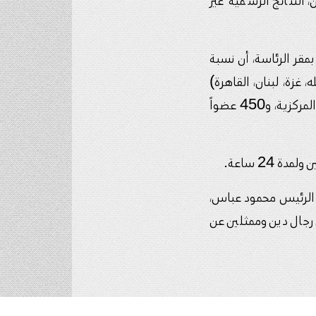
، النتائج الرسمية غير
مقر الرئاسة، أن نسبة
 غزة، لبنان، القاهرة)
بلغت 94.64%. وبلغ عدد أعضاء المؤتمر 2595، وتنافس 59 عضواً على 18 مقعداً في المركزية، و450 عضواً
 24 ساعة.
ة الرئيس محمود عباس،
رجال دين وممثلين عن