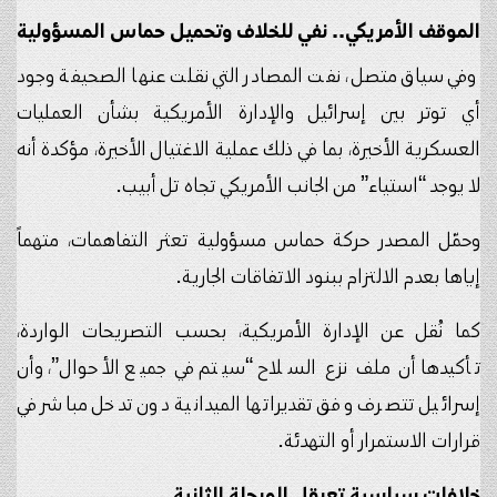
الموقف الأمريكي.. نفي للخلاف وتحميل حماس المسؤولية
وفي سياق متصل، نفت المصادر التي نقلت عنها الصحيفة وجود
أي توتر بين إسرائيل والإدارة الأمريكية بشأن العمليات
العسكرية الأخيرة، بما في ذلك عملية الاغتيال الأخيرة، مؤكدة أنه
لا يوجد “استياء” من الجانب الأمريكي تجاه تل أبيب.
وحمّل المصدر حركة حماس مسؤولية تعثر التفاهمات، متهماً
إياها بعدم الالتزام ببنود الاتفاقات الجارية.
كما نُقل عن الإدارة الأمريكية، بحسب التصريحات الواردة،
تأكيدها أن ملف نزع السلاح “سيتم في جميع الأحوال”، وأن
إسرائيل تتصرف وفق تقديراتها الميدانية دون تدخل مباشر في
قرارات الاستمرار أو التهدئة.
خلافات سياسية تعرقل المرحلة الثانية