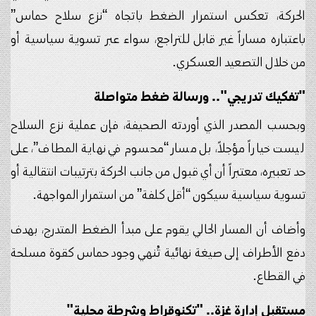
الحركة، تعكس استمرار الضغط باتجاه “نزع سلاح حماس”
باعتباره مساراً غير قابل للتراجع، سواء عبر تسوية سياسية أو
من خلال التصعيد العسكري.
"تفكيك تدريجي".. ورسالة ضغط متواصلة
وبحسب المصدر الذي أوردته الصحيفة، فإن عملية نزع السلاح
ليست خياراً مؤجلاً، بل مسار “محسوم في نهاية المطاف”، على
حد تعبيره، معتبراً أن أي قبول من جانب الحركة بترتيبات انتقالية أو
تسوية سياسية سيكون “أقل كلفة” من استمرار المواجهة.
وأضاف أن المسار الحالي يقوم على مبدأ الضغط المتدرج، بهدف
دفع الأطراف إلى صيغة نهائية تُنهي وجود حماس كقوة مسلحة
في القطاع.
مستقبل إدارة غزة.. "تكنوقراط وشرطة محلية"