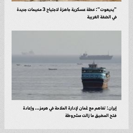
"يديعوت": خطة عسكرية جاهزة لاجتياح 3 مخيمات جديدة
في الضفة الغربية
إيران: تفاهم مع عُمان لإدارة الملاحة في هرمز... وإعادة
فتح المضيق ما زالت مشروطة