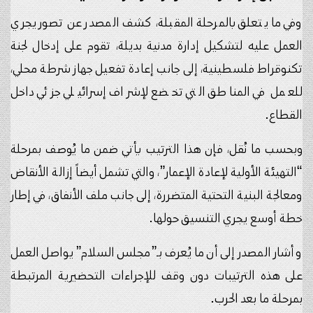
وفي ما يتعلق بالمرحلة المقبلة، كشف المصدر عن تصور يجري
العمل عليه لتشكيل إدارة مدنية بديلة، تقوم على إدخال لجنة
تكنوقراط فلسطينية، إلى جانب إعادة تفعيل جهاز شرطة محلي،
للعمل في المناطق التي تخضع لإشراف إسرائيلي جزئي داخل
القطاع.
وبحسب ما نُقل، فإن هذا الترتيب يأتي ضمن ما يُوصف بمرحلة
“التهيئة الأولية لإعادة الإعمار”، والتي تشمل أيضاً إزالة الأنقاض
ومعالجة البنية التحتية المتضررة، إلى جانب ملف الأنفاق، في إطار
خطة أوسع يجري التنسيق حولها.
وأشار المصدر إلى أن ما يُعرف بـ”مجلس السلام” يواصل العمل
على هذه الترتيبات دون وقف للإجراءات التحضيرية المرتبطة
بمرحلة ما بعد الحرب.