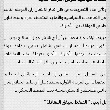
وتأتي هذه التصريحات في ظل تعثر الانتقال إلى المرحلة الثانية
من التفاهمات السياسية والأمنية المتعلقة بغزة، وسط تباين
حاد في المواقف بين الأطراف.
فبينما تؤكد حركة حماس أن أي نقاش حول السلاح يجب أن
يكون مرتبطاً بمسار سياسي شامل ينتهي بإقامة دولة
فلسطينية، تتهمها الأطراف الأخرى بعرقلة تنفيذ الاتفاقات،
خاصة بعد تسليم جثامين محتجزين خلال الفترة الماضية.
وفي المقابل، تقول حماس إن الجانب الإسرائيلي لم يلتزم
بتعهداته في المرحلة الأولى، مشددة على أن ملف السلاح شأن
داخلي فلسطيني لا يمكن حسمه تحت الضغط العسكري.
تل أبيب: "الضغط سيغيّر المعادلة"