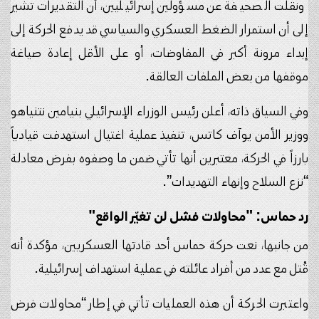
ونقلت الصحيفة عن مسؤولين إسرائيليين، أن التقديرات تشير
إلى أن استمرار الضغط العسكري والسياسي قد يدفع الحركة إلى
إبداء مرونة أكبر في المفاوضات، أو على الأقل إعادة صياغة
موقفها من بعض الملفات العالقة.
وفي السياق ذاته، أعلن رئيس الوزراء الإسرائيلي بنيامين نتنياهو
ووزير الأمن يوآف كاتس، تنفيذ عملية اغتيال استهدفت قيادياً
بارزاً في الحركة، معتبرين أنها تأتي ضمن ما وصفوه بفرض معادلة
“نزع السلاح وإنهاء التهديدات”.
رد حماس: "محاولات فشل لن تغيّر الواقع"
من جانبها، نعت حركة حماس أحد قادتها العسكريين، مؤكدة أنه
قُتل مع عدد من أفراد عائلته في عملية استهداف إسرائيلية.
واعتبرت الحركة أن هذه العمليات تأتي في إطار “محاولات فرض