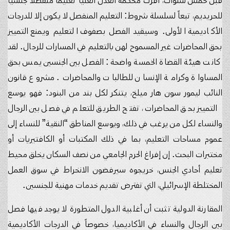
قبل خمس سنوات، أقرت محكمة العدل العليا تعليماً منفصلاً جنسياً
للحريديم، تبعاً لسلسلة شروط: التعليم المنفصل لا يكون إلا للدرجات
الأكاديمية الأولى. وسيقيد الفصل بصفوف التعليم ويمنع التمييز
بحق المحاضرات غير المسموح لهن بالتعليم في المسارات للرجال. لقد
كانت هيئة القضاة الخمسة واضحة: الفصل بين الجنسين يمس بحق
المساواة وكرامة الإنسان للطالبات والمحاضرات. مشروع قانون
النائب ليمور سون هار ميلخ، يتنكر لكل بند من البنود: فهو يوسع
التمييز بحق المحاضرات، تفتح الطريق للتعلم في فصل بين الرجال
والنساء لكل من يرغب في ذلك، ويوسع المناطق “النقية” للنساء إلى
عموم مساحات التعليم، بما في ذلك المكتبات أو الكافتيريات أو
مختبرات البحث. إن إفراغ الحرم الجامعي من نصف السكان يخلق محيط
تعليم أحادي الجنس، خريجوه سيرفضون الانخراط في سوق العمل
المختلطة الإسرائيلي، التي تفترض تقديم خدمات مهنية للجنسين.
المقارنة الدولية تثبت أن أغلبية الدول المتطورة لا يوجد فيها فصل
بين الرجال والنساء في الأكاديميا، خصوصاً في الدرجات الأكاديمية