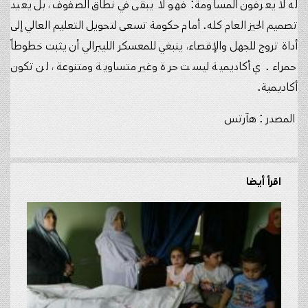
له لا يعرفون المساومة: فهو لا يبقى في نطاق الصفوف، بل يعيد
تصميم الحيز العام كله. أمام حكومة تسعى لتحويل التعليم العالي إلى
أداة تروج للجهل والإقصاء، ينبغي للمعسكر الليبرالي أن يثبت خطوطاً
حمراء. ي أكاديمية ليست حرة وغير متساوية ومتنوعة، لن تكون
أكاديمية.
المصدر : هآرتس
اقرأ أيضا