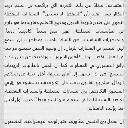
المتقدمة. فضلاً عن ذلك، التجربة التي تراكمت في تعليم درجة
البكالوريوس تفيد بأن “المنفصل لا يستحق”. المسارات المنفصلة
تنطوي على تغيير شروط القبول ومنهج التعليم مقارنة بما هو دارج
في المؤسسات المختلطة. فهي تنتج منتجاً أكاديمياً دونياً.
والمتضررات الأساسيات هن النساء: باحثات ومحاضرات لن يسمح
لهن التعليم في المسارات للرجال. إن وسيع الفصل سيخلق مراتبية
في العمل، تفضل الرجال كأهون الشرور. يدور الحديث عن مس شديد
بالحق الدستوري في المساواة. كما أن المس بالطالبات الحريديات
سيتسع: هن الآن يوجهن إلى آفاق مختلفة، أقل ربحية عن زملائهم
الرجال. مشروع القانون يبعث على “تخوف شديد بنشوء فوارق في
المستوى الأكاديمي بين المسارات المختلطة والمسارات المنفصلة،
بخاصة بالنسبة لتلك التي سيتعلم فيها نساء فقط”. حذرت أول أمس
لجنة رؤساء الجامعات.
إن الفصل بين الجنسين يعدّ ورقة اختبار لوضع الديمقراطية. المخلصون