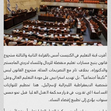
أقرت لجنة التعليم في الكنيست أمس بالقراءة الثانية والثالثة مشروع
قانون يتيح مسارات تعليم منفصلة للرجال وللنساء لدرجتي الماجستير
والدكتوراه. بخلاف تام مع التصريحات المذلة، مشروع القانون ليس
“تكيفاً اجتماعياً”، بل تهديد استراتيجي على جودة التعليم العالي وعلى
شخصية الديمقراطية
الليبرالية لإسرائيل
. هذا تحطيم للتوازنات
الحساسة التي تقررت في قرار محكمة العدل العليا قبل نحو خمس
سنوات، يؤدي إلى تطبيع إقصاء النساء.