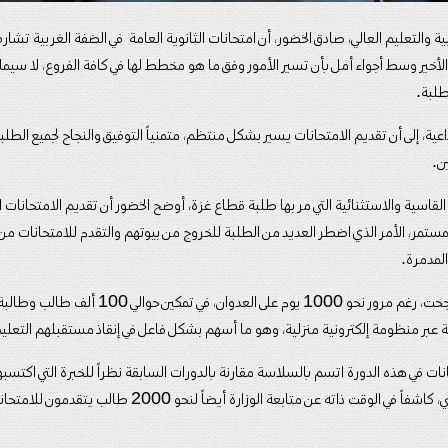
ية والتعليم العالي، صادق الخضور، أن امتحانات الثانوية العامة في الضفة الغربية تشارف
لأخير وسط أجواء أمل بأن تسير الأمور وفق ما هو مخطط لها في كافة الفروع، لا سيما في
طلبة.
عية، إلى أن تقديم الامتحانات يسير بشكل منتظم، متمنياً التوفيق والنجاح لجميع الطل
ن.
القاسية والاستثنائية التي مر بها طلبة قطاع غزة، أوضح الخضور أن تقديم الامتحانات
المستمر، الأمر الذي اضطر العديد من الطلبة للخروج من بيوتهم والتقدم للامتحانات من
المدمرة.
وأضاف المتحدث أن الوزارة نجحت، رغم مرور نحو 1000 يو
امة عبر منظومة إلكترونية منزلية، وهو ما أسهم بشكل فاعل في إنقاذ مستقبلهم التعلي
انات في هذه الدورة اتسم بالسلاسة مقارنة بالدورات السابقة نظراً للخبرة التي اكتسبه
النظام الإلكتروني والربط الفني، كاشفاً في الوقت ذاته عن متابعة