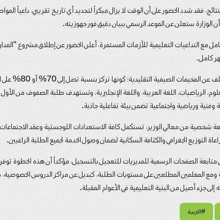
نتائج، فقد شدد الخضور على أن الوقت لا يزال مبكراً لتحديد أي تاريخ تقريبي، داعياً الموا
أن الوزارة ستعلن عن الموعد الرسمي ببيان دقيق فور جهوزيته.
عامل مع التداعيات التعليمية للأزمات المستمرة، أعلن الخضور عن إطلاق مشروع "المدار
هر كامل.
وأوضح أن هذه المدارس تختلف ع
، الرياضيات، اللغة العربية، واللغة الإنجليزية، وتستهدف طلبة الصفوف من الأول و
وفنية ورياضية واجتماعية تضمن بيئة تفاعلية جاذبة.
متابعة شخصية من معالي الوزير، تستكمل كافة الاستعدادات اللوجستية وعقد الاجتماعات
راعاة التوزيع الجغرافي والكثافة السكانية لضمان وصول الخدمة لجميع الطلبة الراغبين.
ى متابعة الصفحات الرسمية للمديريات للتعجيل بالتسجيل، مؤكداً أن هذه الخطوة توفر بديلا
 ومع المعلمين المطلعين على مستويات الطلبة، كبديل عن مراكز الدروس الخصوصية، مع
لى جزء أصيل من البنية التعليمية في الأعوام المقبلة.
#التربية