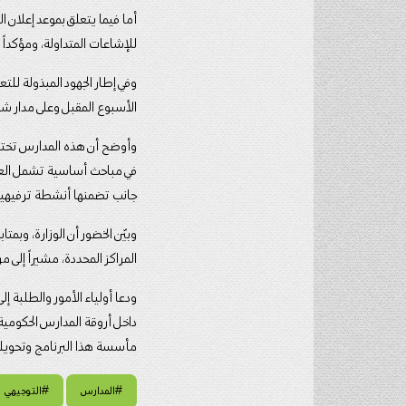
أما فيما يتعلق بموعد إعلان ال
للإشاعات المتداولة، ومؤكداً 
وفي إطار الجهود المبذولة للت
الأسبوع المقبل وعلى مدار ش
في مباحث أساسية تشمل العلوم
جانب تضمنها أنشطة ترفيهية 
وبيّن الخضور أن الوزارة، وب
المراكز المحددة، مشيراً إلى م
ودعا أولياء الأمور والطلبة إل
داخل أروقة المدارس الحكومية
مأسسة هذا البرنامج وتحويله إ
#المدارس
#التوجيهي