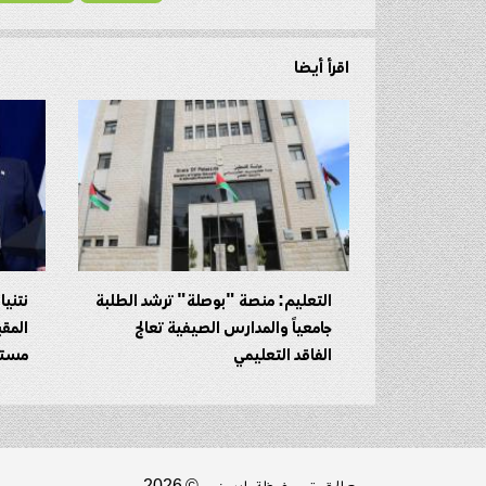
اقرأ أيضا
التعليم: منصة "بوصلة" ترشد الطلبة
نتني
جامعياً والمدارس الصيفية تعالج
المقب
الفاقد التعليمي
مستعد