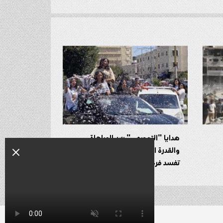
هدايا "التوجيهي" بين المباهاة
والقدرة المادية.. ضغوط اجتماعية
تفسد فرحة الأسر الفلسطينية !