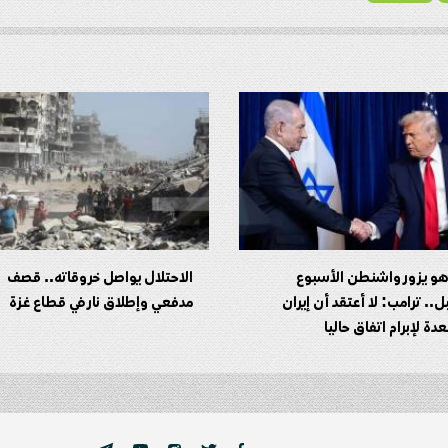
اهو يزور واشنطن الأسبوع
الاحتلال يواصل خروقاته.. قصف
ل.. ترامب: لا أعتقد أن إيران
مدفعي وإطلاق نار في قطاع غزة
ة لإبرام اتفاق حاليا