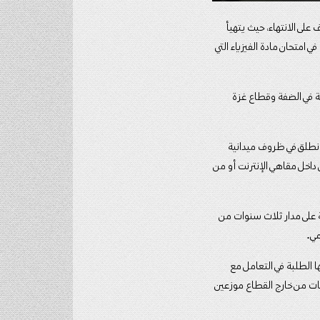
 على الانتهاء، حيث يتهيأ
 امتحان مادة الفيزياء التي
بة في الضفة وقطاع غزة
 انطلق في ظروف ميدانية
 داخل مقاهي الإنترنت أو من
م على العدوان، في تمكين حوالي 100 ألف طالب وطالبة على مدار ثلاث سنوات من
مي.
ا الطلبة في التعامل مع
 الوزارة أيضاً لنحو 2000 طالب يتقدمون للامتحانات من خارج القطاع موزعين