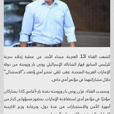
كشفت القناة 13 العبرية، مساء الأحد، عن عملية إجلاء سرية
للرئيس السابق لجهاز الشاباك الإسرائيلي رونين بار وزوجته من دولة
الإمارات العربية المتحدة، عقب تلقي تحذير أمني وُصف بـ"الاستثنائي"
خلال مشاركتهما في مؤتمر أمني خاص.
وبحسب القناة، فإن رونين بار وزوجته دفنة بار-أغاسي كانا يشاركان
مؤخرًا في مؤتمر أمني استضافته الإمارات، بحضور مسؤولين كبار من
أجهزة الأمن والاستخبارات من عدة دول، وبرعاية وزير الخارجية